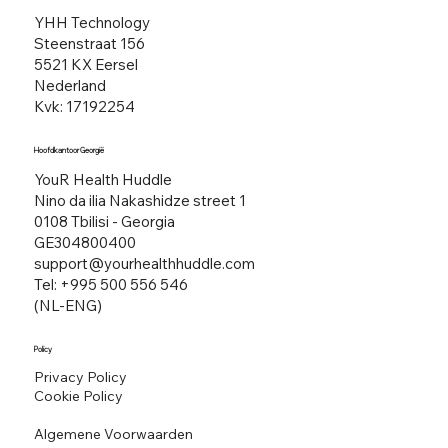
YHH Technology
Steenstraat 156​
5521 KX Eersel
Nederland
Kvk: 17192254
Hoofdkantoor Georgië
YouR Health Huddle
Nino da ilia Nakashidze street 1
0108 Tbilisi - Georgia
GE304800400
support@yourhealthhuddle.com
Tel: +995 500 556 546
(NL-ENG)
Policy
Privacy Policy
Cookie Policy
Algemene Voorwaarden