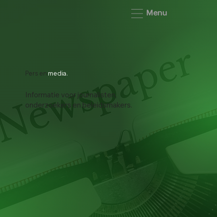
Menu
Pers en
media.
Informatie voor journalisten,
onderzoekers en beleidsmakers.