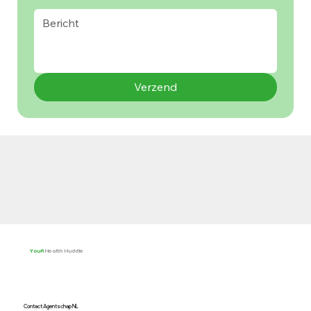
Verzend
YouR
Health Huddle
Contact Agentschap NL