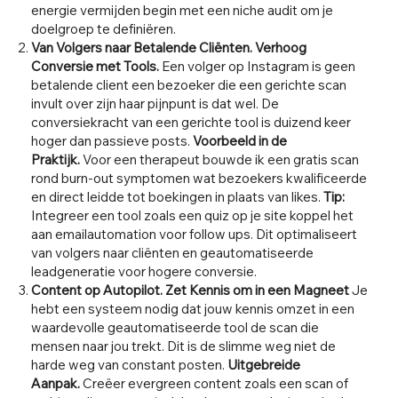
energie vermijden begin met een niche audit om je
doelgroep te definiëren.
Van Volgers naar Betalende Cliënten. Verhoog
Conversie met Tools.
Een volger op Instagram is geen
betalende client een bezoeker die een gerichte scan
invult over zijn haar pijnpunt is dat wel. De
conversiekracht van een gerichte tool is duizend keer
hoger dan passieve posts.
Voorbeeld in de
Praktijk.
Voor een therapeut bouwde ik een gratis scan
rond burn-out symptomen wat bezoekers kwalificeerde
en direct leidde tot boekingen in plaats van likes.
Tip:
Integreer een tool zoals een quiz op je site koppel het
aan emailautomation voor follow ups. Dit optimaliseert
van volgers naar cliënten en geautomatiseerde
leadgeneratie voor hogere conversie.
Content op Autopilot. Zet Kennis om in een Magneet
Je
hebt een systeem nodig dat jouw kennis omzet in een
waardevolle geautomatiseerde tool de scan die
mensen naar jou trekt. Dit is de slimme weg niet de
harde weg van constant posten.
Uitgebreide
Aanpak.
Creëer evergreen content zoals een scan of