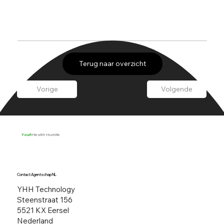
Terug naar overzicht
Vorige
Volgende
YouR
Health Huddle
Contact Agentschap NL
YHH Technology
Steenstraat 156​
5521 KX Eersel
Nederland