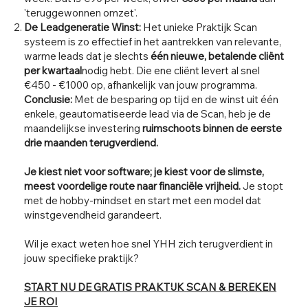
'teruggewonnen omzet'.
De Leadgeneratie Winst:
Het unieke Praktijk Scan
systeem is zo effectief in het aantrekken van relevante,
warme leads dat je slechts
één nieuwe, betalende cliënt
per kwartaal
nodig hebt. Die ene cliënt levert al snel
€450 - €1000 op, afhankelijk van jouw programma.
Conclusie:
Met de besparing op tijd en de winst uit één
enkele, geautomatiseerde lead via de Scan, heb je de
maandelijkse investering
ruimschoots binnen de eerste
drie maanden terugverdiend.
Je kiest niet voor software; je kiest voor de slimste,
meest voordelige route naar financiële vrijheid.
Je stopt
met de hobby-mindset en start met een model dat
winstgevendheid garandeert.
Wil je exact weten hoe snel YHH zich terugverdient in
jouw specifieke praktijk?
START NU DE GRATIS PRAKTIJK SCAN & BEREKEN
JE ROI