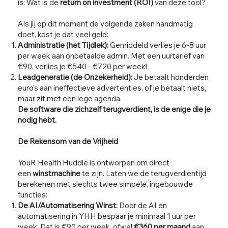
is: Wat is de
return on investment (ROI)
van deze tool?
Als jij op dit moment de volgende zaken handmatig
doet, kost je dat veel geld:
Administratie (het Tijdlek):
Gemiddeld verlies je 6-8 uur
per week aan onbetaalde admin. Met een uurtarief van
€90, verlies je €540 - €720 per week!
Leadgeneratie (de Onzekerheid):
Je betaalt honderden
euro's aan ineffectieve advertenties, of je betaalt niets,
maar zit met een lege agenda.
De software die zichzelf terugverdient, is de enige die je
nodig hebt.
De Rekensom van de Vrijheid
YouR Health Huddle is ontworpen om direct
een
winstmachine
te zijn. Laten we de terugverdientijd
berekenen met slechts twee simpele, ingebouwde
functies:
De AI/Automatisering Winst:
Door de AI en
automatisering in YHH bespaar je minimaal 1 uur per
week. Dat is €90 per week, ofwel
€360 per maand
aan