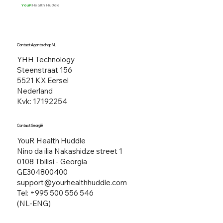
YouR
Health Huddle
Contact Agentschap NL
YHH Technology
Steenstraat 156​
5521 KX Eersel
Nederland
Kvk: 17192254
Contact Georgië
YouR Health Huddle
Nino da ilia Nakashidze street 1
0108 Tbilisi - Georgia
GE304800400
support@yourhealthhuddle.com
Tel: +995 500 556 546
(NL-ENG)