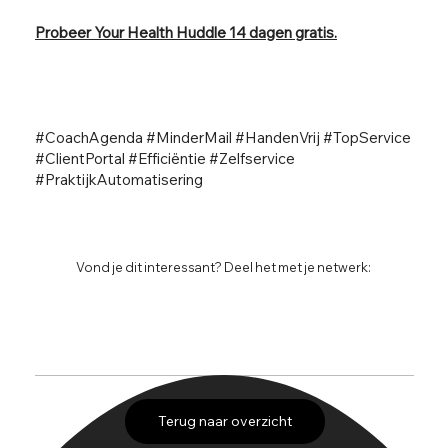
Probeer Your Health Huddle 14 dagen gratis.
#CoachAgenda #MinderMail #HandenVrij #TopService
#ClientPortal #Efficiëntie #Zelfservice
#PraktijkAutomatisering
Vond je dit interessant? Deel het met je netwerk:
Terug naar overzicht