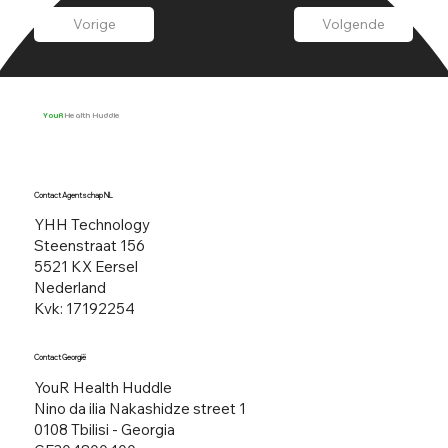
Vorige
Volgende
YouR
Health Huddle
Contact Agentschap NL
YHH Technology
Steenstraat 156​
5521 KX Eersel
Nederland
Kvk: 17192254
Contact Georgië
YouR Health Huddle
Nino da ilia Nakashidze street 1
0108 Tbilisi - Georgia