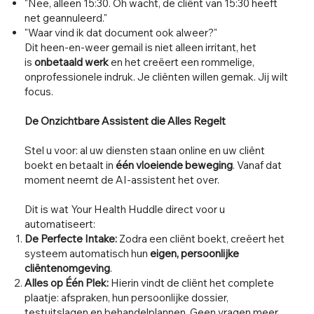
"Nee, alleen 15:30. Oh wacht, de cliënt van 15:30 heeft
net geannuleerd."
"Waar vind ik dat document ook alweer?"
Dit heen-en-weer gemail is niet alleen irritant, het
is
onbetaald werk
en het creëert een rommelige,
onprofessionele indruk. Je cliënten willen gemak. Jij wilt
focus.
De Onzichtbare Assistent die Alles Regelt
Stel u voor: al uw diensten staan online en uw cliënt
boekt en betaalt in
één vloeiende beweging
. Vanaf dat
moment neemt de AI-assistent het over.
Dit is wat Your Health Huddle direct voor u
automatiseert:
De Perfecte Intake:
Zodra een cliënt boekt, creëert het
systeem automatisch hun
eigen, persoonlijke
cliëntenomgeving
.
Alles op Één Plek:
Hierin vindt de cliënt het complete
plaatje: afspraken, hun persoonlijke dossier,
testuitslagen en behandelplannen. Geen vragen meer