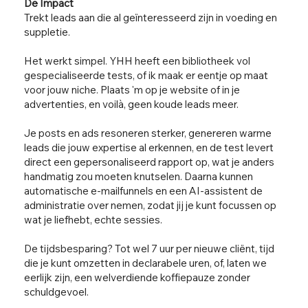
De Impact
Trekt leads aan die al geïnteresseerd zijn in voeding en
suppletie.
Het werkt simpel. YHH heeft een bibliotheek vol
gespecialiseerde tests, of ik maak er eentje op maat
voor jouw niche. Plaats 'm op je website of in je
advertenties, en voilà, geen koude leads meer.
Je posts en ads resoneren sterker, genereren warme
leads die jouw expertise al erkennen, en de test levert
direct een gepersonaliseerd rapport op, wat je anders
handmatig zou moeten knutselen. Daarna kunnen
automatische e-mailfunnels en een AI-assistent de
administratie over nemen, zodat jij je kunt focussen op
wat je liefhebt, echte sessies.
De tijdsbesparing? Tot wel 7 uur per nieuwe cliënt, tijd
die je kunt omzetten in declarabele uren, of, laten we
eerlijk zijn, een welverdiende koffiepauze zonder
schuldgevoel.