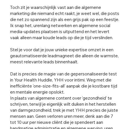
Toch zit je waarschijnlijk vast aan die algemene
marketing die niemand echt raakt, je weet wel, die posts
die net zo spannend zijn als een grijs pak op een feestje.
Ik snap het, urenlang netwerken en algemene social
media-updates plaatsen is uitputtend en het levert
vaak alleen maar koude leads op die je tijd verslinden.
Stel je voor dat je jouw unieke expertise omzet in een
geautomatiseerde leadmagneet die alleen de warmste,
meest relevante leads binnenhaalt.
Dat is precies de magie van de gepersonaliseerde test
in Your Health Huddle, YHH voor intimi. Weg met die
inefficiënte 'one-size-fits-all' aanpak die je kostbare tijd
en mentale energie opslokt.
In plaats van algemene content over 'gezondheid' te
schrijven, terwijl je eigenlijk wilt duiken in het herstellen
van darmgezondheid, trek je met YHH precies de juiste
mensen aan. Geen verloren uren meer, denk aan die 7
tot 10 uur per nieuwe cliënt die je spendeert aan
handmatige administratie en algemene werving, uren