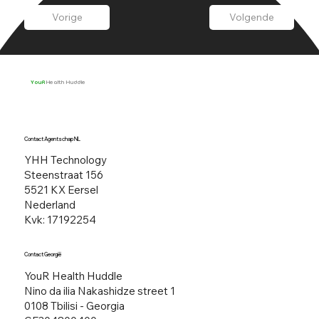
Vorige
Volgende
YouR
Health Huddle
Contact Agentschap NL
YHH Technology
Steenstraat 156​
5521 KX Eersel
Nederland
Kvk: 17192254
Contact Georgië
YouR Health Huddle
Nino da ilia Nakashidze street 1
0108 Tbilisi - Georgia