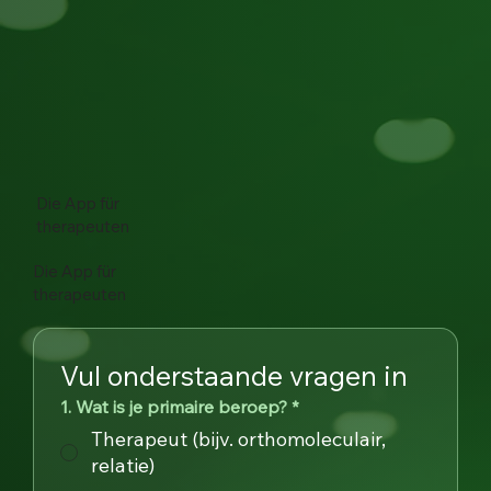
Die App
für
therapeuten
Die App
für
therapeuten
Vul onderstaande vragen in
1. Wat is je primaire beroep?
*
Therapeut (bijv. orthomoleculair,
relatie)