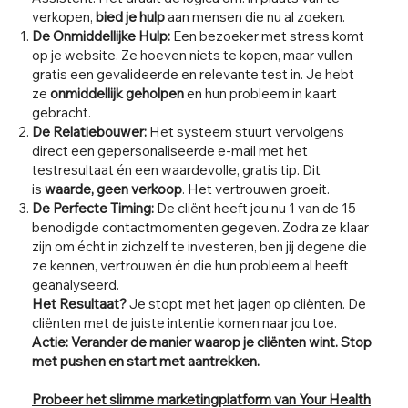
verkopen,
bied je hulp
aan mensen die nu al zoeken.
De Onmiddellijke Hulp:
Een bezoeker met stress komt
op je website. Ze hoeven niets te kopen, maar vullen
gratis een gevalideerde en relevante test in. Je hebt
ze
onmiddellijk geholpen
en hun probleem in kaart
gebracht.
De Relatiebouwer:
Het systeem stuurt vervolgens
direct een gepersonaliseerde e-mail met het
testresultaat én een waardevolle, gratis tip. Dit
is
waarde, geen verkoop
. Het vertrouwen groeit.
De Perfecte Timing:
De cliënt heeft jou nu 1 van de 15
benodigde contactmomenten gegeven. Zodra ze klaar
zijn om écht in zichzelf te investeren, ben jij degene die
ze kennen, vertrouwen én die hun probleem al heeft
geanalyseerd.
Het Resultaat?
Je stopt met het jagen op cliënten. De
cliënten met de juiste intentie komen naar jou toe.
Actie: Verander de manier waarop je cliënten wint. Stop
met pushen en start met aantrekken.
Probeer het slimme marketingplatform van Your Health