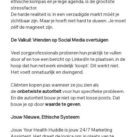
ethische kompas en je lege agenda, is de grootste
stressfactor.
De harde realiteit is: in een verzadigde markt móét je
zichtbaar zijn. Maar je hoeft niet hard te
duwen
. Je moet
zélf de magneet zijn.
De Valkuil: Vrienden op Social Media overtuigen
Veel zorgprofessionals proberen hun praktijk te vullen
door af en toe een bericht op LinkedIn te plaatsen, in de
hoop dat hun netwerk eindelijk 'koopt'. Dit werkt niet.
Het voelt onnatuurlijk en dwingend.
Cliënten kopen pas wanneer ze jou zien als
de
onbetwiste autoriteit
voor hun specifieke probleem.
En die autoriteit bouw je niet op met losse posts. Dat
bouw je op door
waarde te geven
.
Jouw Nieuwe, Ethische Systeem
Jouw Your Health Huddle is jouw 24/7 Marketing
Assistent. Het draait de logica om: in plaats van te