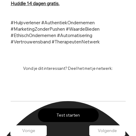
Huddle 14 dagen gratis.
#Hulpverlener #AuthentiekOndernemen
#MarketingZonderPushen #WaardeBieden
#EthischOndernemen #Automatisering
#Vertrouwensband #TherapeutenNetwerk
Vond je dit interessant? Deel het met je netwerk:
Test starten
Vorige
Volgende