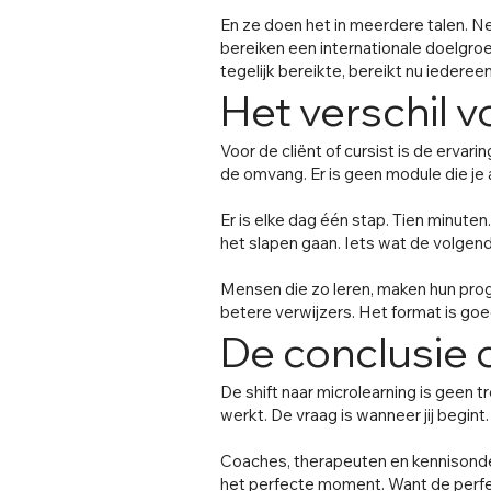
En ze doen het in meerdere talen. N
bereiken een internationale doelgro
tegelijk bereikte, bereikt nu iedereen
Het verschil 
Voor de cliënt of cursist is de erva
de omvang. Er is geen module die je 
Er is elke dag één stap. Tien minuten.
het slapen gaan. Iets wat de volgen
Mensen die zo leren, maken hun pro
betere verwijzers. Het format is goe
De conclusie 
De shift naar microlearning is geen t
werkt. De vraag is wanneer jij begint.
Coaches, therapeuten en kennisonder
het perfecte moment. Want de perfect