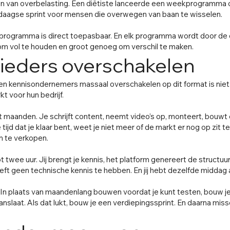
en van overbelasting. Een diëtiste lanceerde een weekprogramma o
aagse sprint voor mensen die overwegen van baan te wisselen.
lk programma is direct toepasbaar. En elk programma wordt door 
 om vol te houden en groot genoeg om verschil te maken.
eders overschakelen
n kennisondernemers massaal overschakelen op dit format is niet 
kt voor hun bedrijf.
 maanden. Je schrijft content, neemt video’s op, monteert, bouwt
 tijd dat je klaar bent, weet je niet meer of de markt er nog op zit
n te verkopen.
twee uur. Jij brengt je kennis, het platform genereert de structuur, 
ft geen technische kennis te hebben. En jij hebt dezelfde middag al
 In plaats van maandenlang bouwen voordat je kunt testen, bouw j
nslaat. Als dat lukt, bouw je een verdiepingssprint. En daarna miss