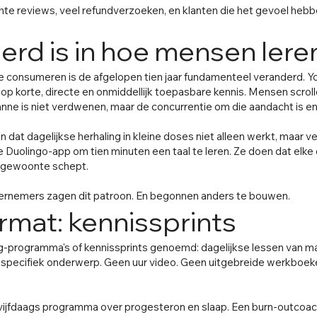
hte reviews, veel refundverzoeken, en klanten die het gevoel hebbe
erd is in hoe mensen lere
 consumeren is de afgelopen tien jaar fundamenteel veranderd. Y
op korte, directe en onmiddellijk toepasbare kennis. Mensen scrol
anne is niet verdwenen, maar de concurrentie om die aandacht is
 dat dagelijkse herhaling in kleine doses niet alleen werkt, maar v
uolingo-app om tien minuten een taal te leren. Ze doen dat elke d
 gewoonte schept.
ernemers zagen dit patroon. En begonnen anders te bouwen.
rmat: kennissprints
-programma's of kennissprints genoemd: dagelijkse lessen van max
én specifiek onderwerp. Geen uur video. Geen uitgebreide werkboe
ijfdaags programma over progesteron en slaap. Een burn-outcoa