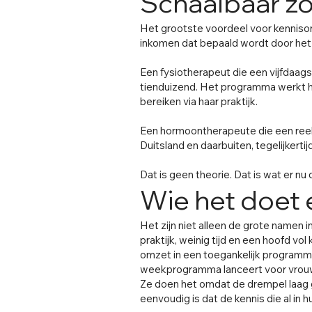
Schaalbaar z
Het grootste voordeel voor kennisonde
inkomen dat bepaald wordt door het a
Een fysiotherapeut die een vijfdaa
tienduizend. Het programma werkt het
bereiken via haar praktijk.
Een hormoontherapeute die een reek
Duitsland en daarbuiten, tegelijkertijd,
Dat is geen theorie. Dat is wat er nu
Wie het doet
Het zijn niet alleen de grote namen 
praktijk, weinig tijd en een hoofd vol
omzet in een toegankelijk programma
weekprogramma lanceert voor vrouw
Ze doen het omdat de drempel laag g
eenvoudig is dat de kennis die al in 