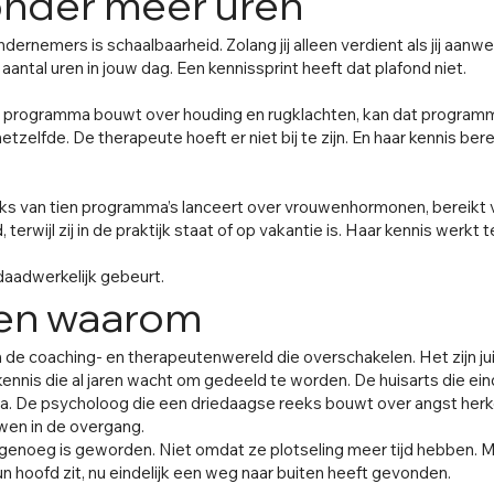
onder meer uren
rnemers is schaalbaarheid. Zolang jij alleen verdient als jij aanwe
antal uren in jouw dag. Een kennissprint heeft dat plafond niet.
gs programma bouwt over houding en rugklachten, kan dat programm
zelfde. De therapeute hoeft er niet bij te zijn. En haar kennis be
s van tien programma’s lanceert over vrouwenhormonen, bereikt v
 terwijl zij in de praktijk staat of op vakantie is. Haar kennis werkt te
 daadwerkelijk gebeurt.
 en waarom
in de coaching- en therapeutenwereld die overschakelen. Het zijn 
 kennis die al jaren wacht om gedeeld te worden. De huisarts die eindel
. De psycholoog die een driedaagse reeks bouwt over angst herken
en in de overgang.
enoeg is geworden. Niet omdat ze plotseling meer tijd hebben. M
hun hoofd zit, nu eindelijk een weg naar buiten heeft gevonden.