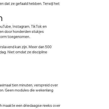
n dat ze gefaald hebben. Terwijl het
n
ouTube, Instagram, TikTok en
len door honderden stukjes
 enorm toegenomen.
erslavend kan zijn. Meer dan 500
ag. Niet omdat ze discipline
imaal tien minuten, verspreid over
ken. Geen modules die wekenlang
ch maakte een driedaagse reeks over