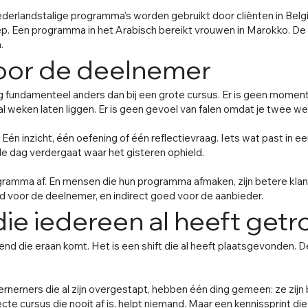
ederlandstalige programma’s worden gebruikt door cliënten in Belg
ep. Een programma in het Arabisch bereikt vrouwen in Marokko. De
.
voor de deelnemer
ring fundamenteel anders dan bij een grote cursus. Er is geen mome
al weken laten liggen. Er is geen gevoel van falen omdat je twee w
 Eén inzicht, één oefening of één reflectievraag. Iets wat past in een
de dag verdergaat waar het gisteren ophield.
gramma af. En mensen die hun programma afmaken, zijn betere kla
d voor de deelnemer, en indirect goed voor de aanbieder.
die iedereen al heeft get
rend die eraan komt. Het is een shift die al heeft plaatsgevonden. De
nemers die al zijn overgestapt, hebben één ding gemeen: ze zijn b
e cursus die nooit af is, helpt niemand. Maar een kennissprint di