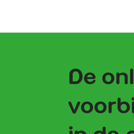
De onl
voorbi