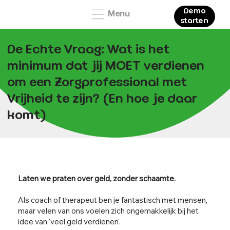
Demo
Menu
starten
De Echte Vraag: Wat is het
minimum dat jij MOET verdienen
om een Zorgprofessional met
Vrijheid te zijn? (En hoe je daar
komt)
Laten we praten over geld, zonder schaamte.
Als coach of therapeut ben je fantastisch met mensen,
maar velen van ons voelen zich ongemakkelijk bij het
idee van 'veel geld verdienen'.