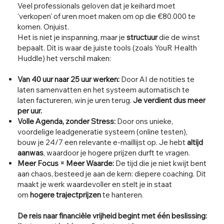
Veel professionals geloven dat je keihard moet
'verkopen' of uren moet maken om op die €80.000 te
komen. Onjuist.
Het is niet je inspanning, maar je
structuur
die de winst
bepaalt. Dit is waar de juiste tools (zoals YouR Health
Huddle) het verschil maken:
Van 40 uur naar 25 uur werken:
Door AI de notities te
laten samenvatten en het systeem automatisch te
laten factureren, win je uren terug.
Je verdient dus meer
per uur.
Volle Agenda, zonder Stress:
Door ons unieke,
voordelige leadgeneratie systeem (online testen),
bouw je 24/7 een relevante e-maillijst op. Je hebt
altijd
aanwas
, waardoor je hogere prijzen durft te vragen.
Meer Focus = Meer Waarde:
De tijd die je niet kwijt bent
aan chaos, besteed je aan de kern: diepere coaching. Dit
maakt je werk waardevoller en stelt je in staat
om
hogere trajectprijzen
te hanteren.
De reis naar financiële vrijheid begint met één beslissing: