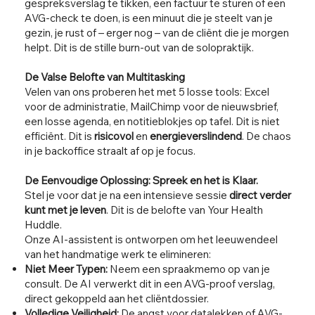
gespreksverslag te tikken, een factuur te sturen of een
AVG-check te doen, is een minuut die je steelt van je
gezin, je rust of – erger nog – van de cliënt die je morgen
helpt. Dit is de stille burn-out van de solopraktijk.
De Valse Belofte van Multitasking
Velen van ons proberen het met 5 losse tools: Excel
voor de administratie, MailChimp voor de nieuwsbrief,
een losse agenda, en notitieblokjes op tafel. Dit is niet
efficiënt. Dit is
risicovol
en
energieverslindend
. De chaos
in je backoffice straalt af op je focus.
De Eenvoudige Oplossing: Spreek en het is Klaar.
Stel je voor dat je na een intensieve sessie
direct verder
kunt met je leven
. Dit is de belofte van Your Health
Huddle.
Onze AI-assistent is ontworpen om het leeuwendeel
van het handmatige werk te elimineren:
Niet Meer Typen:
Neem een spraakmemo op van je
consult. De AI verwerkt dit in een AVG-proof verslag,
direct gekoppeld aan het cliëntdossier.
Volledige Veiligheid:
De angst voor datalekken of AVG-