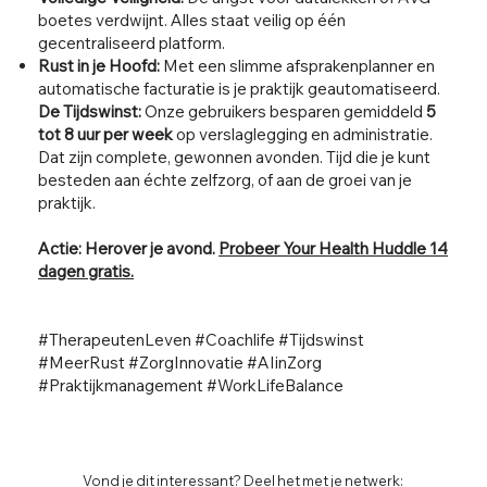
boetes verdwijnt. Alles staat veilig op één
gecentraliseerd platform.
Rust in je Hoofd:
Met een slimme afsprakenplanner en
automatische facturatie is je praktijk geautomatiseerd.
De Tijdswinst:
Onze gebruikers besparen gemiddeld
5
tot 8 uur per week
op verslaglegging en administratie.
Dat zijn complete, gewonnen avonden. Tijd die je kunt
besteden aan échte zelfzorg, of aan de groei van je
praktijk.
Actie: Herover je avond.
Probeer Your Health Huddle 14
dagen gratis.
#TherapeutenLeven #Coachlife #Tijdswinst
#MeerRust #ZorgInnovatie #AIinZorg
#Praktijkmanagement #WorkLifeBalance
Vond je dit interessant? Deel het met je netwerk: