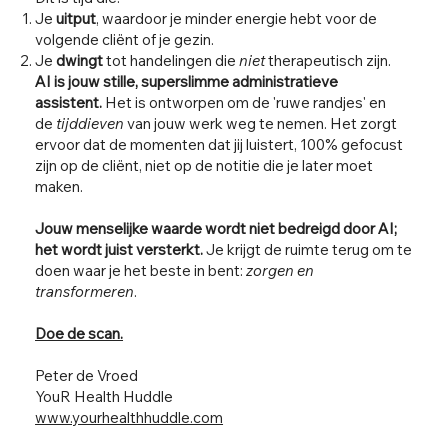
Je
uitput
, waardoor je minder energie hebt voor de
volgende cliënt of je gezin.
Je
dwingt
tot handelingen die
niet
therapeutisch zijn.
AI is jouw stille, superslimme administratieve
assistent.
Het is ontworpen om de 'ruwe randjes' en
de
tijddieven
van jouw werk weg te nemen. Het zorgt
ervoor dat de momenten dat jij luistert, 100% gefocust
zijn op de cliënt, niet op de notitie die je later moet
maken.
Jouw menselijke waarde wordt niet bedreigd door AI;
het wordt juist versterkt.
Je krijgt de ruimte terug om te
doen waar je het beste in bent:
zorgen en
transformeren
.
Doe de scan.
Peter de Vroed
YouR Health Huddle
www.yourhealthhuddle.com